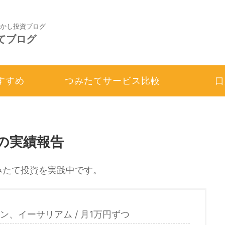
かし投資ブログ
てブログ
すすめ
つみたてサービス比較
口
の実績報告
みたて投資を実践中です。
ン、イーサリアム / 月1万円ずつ